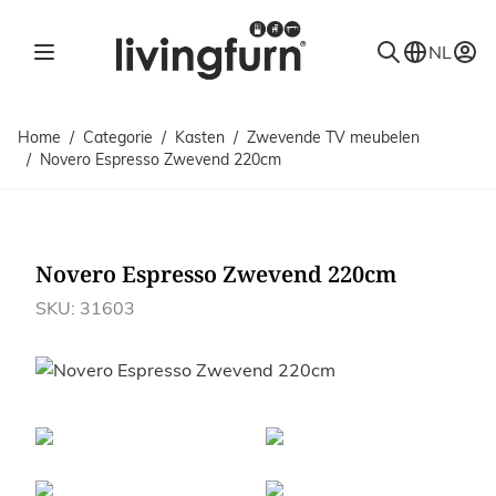
Ga naar de inhoud
NL
Home
/
Categorie
/
Kasten
/
Zwevende TV meubelen
/
Novero Espresso Zwevend 220cm
Novero Espresso Zwevend 220cm
SKU: 31603
Afbeeldingen