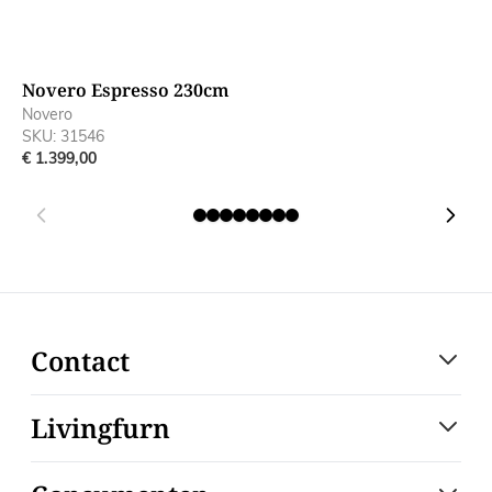
Novero Espresso 230cm
N
Novero
N
SKU: 31546
S
€ 1.399,00
€
Contact
Livingfurn