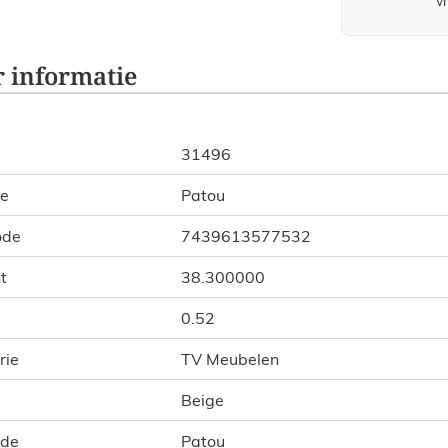
v
 informatie
31496
ie
Patou
ode
7439613577532
t
38.300000
0.52
rie
TV Meubelen
Beige
ode
Patou