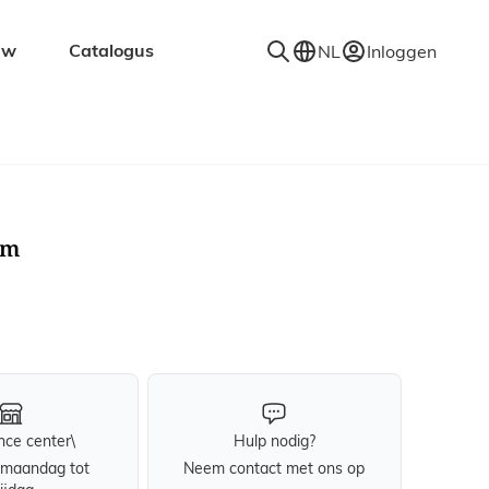
uw
Catalogus
NL
Inloggen
en
Accessoires
Decoratie
Kapstokken
cm
Spiegels
Vloerkleden
Verlichting
Wandplanken
nce center\
Hulp nodig?
maandag tot
Neem contact met ons op