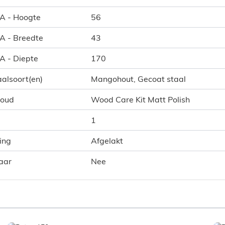
 A - Hoogte
56
 A - Breedte
43
 A - Diepte
170
alsoort(en)
Mangohout, Gecoat staal
houd
Wood Care Kit Matt Polish
1
ing
Afgelakt
aar
Nee