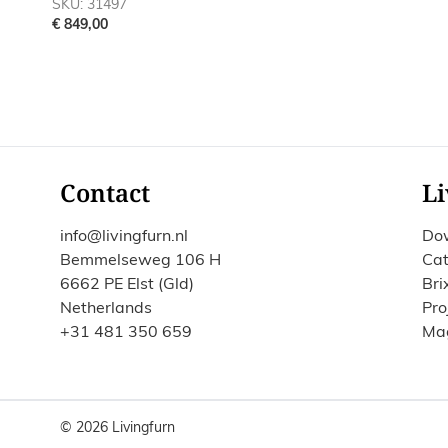
SKU: 31497
€ 849,00
Contact
Li
info@livingfurn.nl
Do
Bemmelseweg 106 H
Cat
6662 PE Elst (Gld)
Bri
Netherlands
Pro
+31 481 350 659
Ma
© 2026 Livingfurn