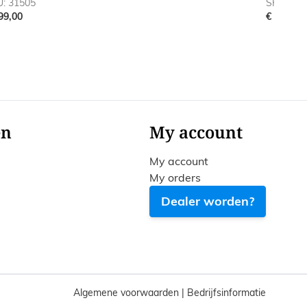
: 31505
SKU: 315
99,00
€ 179,00
en
My account
My account
My orders
Dealer worden?
Algemene voorwaarden
|
Bedrijfsinformatie