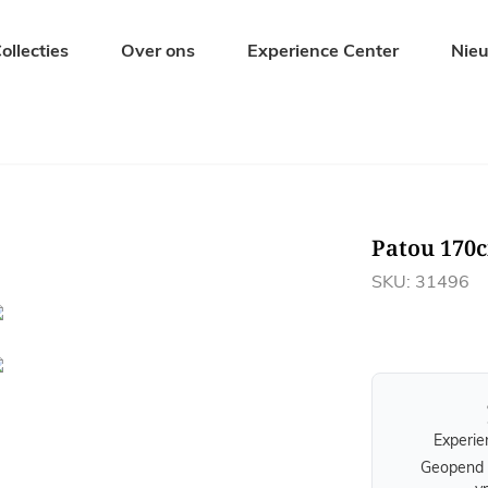
ollecties
Over ons
Experience Center
Nie
Zitmeubelen
Tuinmeubel
Eetkamerstoelen
Tuintafels
Barkrukken
Tuinbanken
Patou 170
s
Banken
Tuinstoelen
Krukjes en Hockers
Ligbedden
SKU: 31496
Fauteuils
Tuinsets
Experie
Geopend 