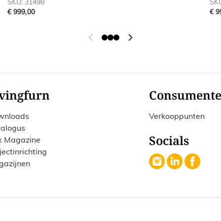
SKU: 31498
SKU
€ 999,00
€ 9
vingfurn
Consument
wnloads
Verkooppunten
alogus
Socials
x Magazine
jectinrichting
gazijnen