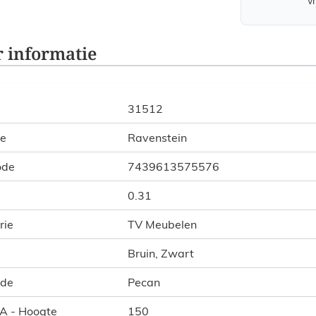
v
 informatie
31512
ie
Ravenstein
ode
7439613575576
0.31
rie
TV Meubelen
Bruin, Zwart
ode
Pecan
 A - Hoogte
150