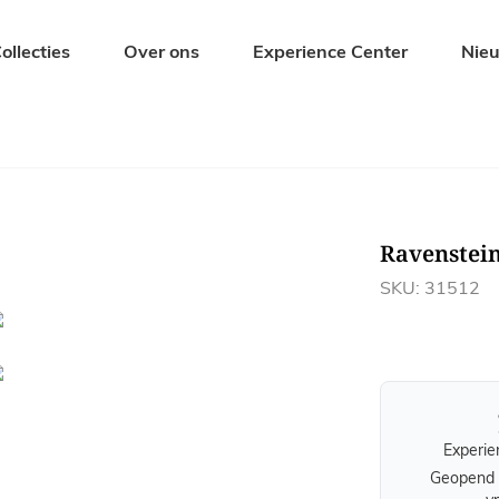
ollecties
Over ons
Experience Center
Nie
Zitmeubelen
Tuinmeubel
Eetkamerstoelen
Tuintafels
Barkrukken
Tuinbanken
Ravenstei
s
Banken
Tuinstoelen
Krukjes en Hockers
Ligbedden
SKU: 31512
Fauteuils
Tuinsets
Experie
Geopend 