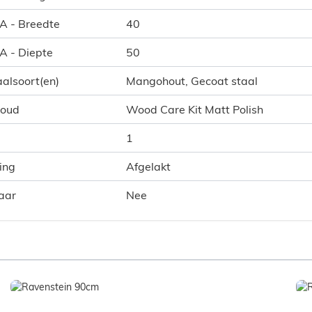
 A - Breedte
40
 A - Diepte
50
alsoort(en)
Mangohout, Gecoat staal
houd
Wood Care Kit Matt Polish
1
ing
Afgelakt
aar
Nee
ible using the tab key. You can skip the carousel or go straig