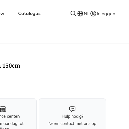
uw
Catalogus
NL
Inloggen
en
Accessoires
Decoratie
Kapstokken
n 150cm
Spiegels
Vloerkleden
Verlichting
Wandplanken
nce center\
Hulp nodig?
maandag tot
Neem contact met ons op