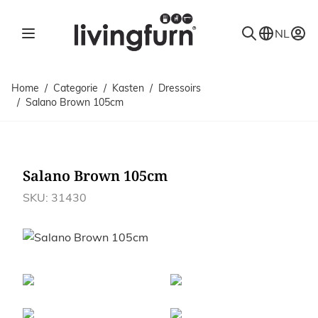
Ga naar de inhoud
NL
Home
/
Categorie
/
Kasten
/
Dressoirs
/
Salano Brown 105cm
Salano Brown 105cm
SKU: 31430
Afbeeldingen