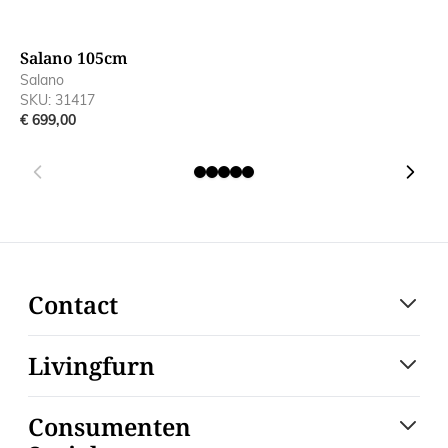
Salano 105cm
S
Salano
S
SKU: 31417
S
€ 699,00
€
Contact
Livingfurn
Consumenten