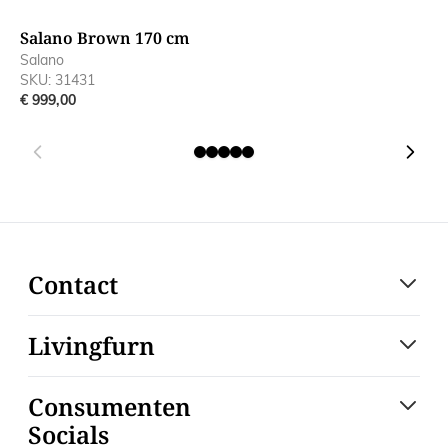
Salano Brown 170 cm
S
Salano
S
SKU: 31431
S
€ 999,00
€
Contact
Livingfurn
Consumenten
Socials