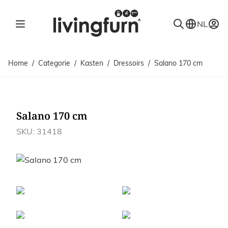
Ga naar de inhoud
NL
Home
/
Categorie
/
Kasten
/
Dressoirs
/
Salano 170 cm
Salano 170 cm
SKU: 31418
Afbeeldingen