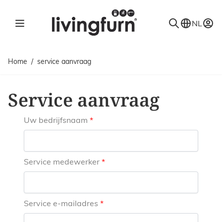
Ga naar de inhoud
NL
Home
/
service aanvraag
Service aanvraag
Uw bedrijfsnaam
Service medewerker
Service e-mailadres