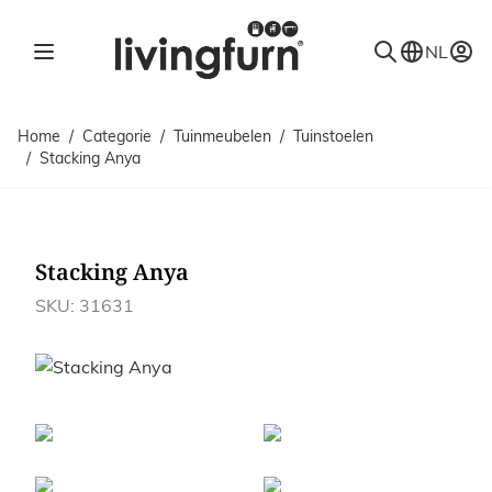
Ga naar de inhoud
NL
Home
/
Categorie
/
Tuinmeubelen
/
Tuinstoelen
/
Stacking Anya
Stacking Anya
SKU: 31631
Afbeeldingen