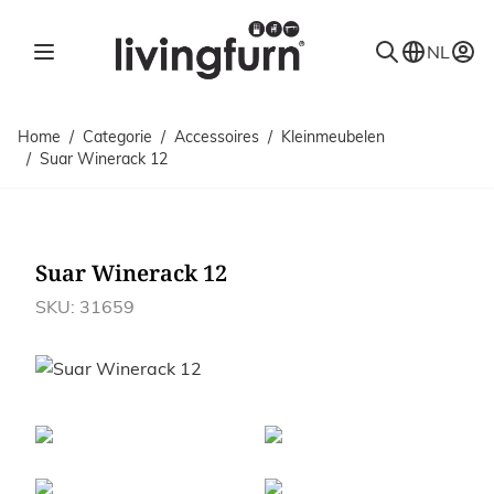
Ga naar de inhoud
NL
Home
/
Categorie
/
Accessoires
/
Kleinmeubelen
/
Suar Winerack 12
Suar Winerack 12
SKU: 31659
Afbeeldingen