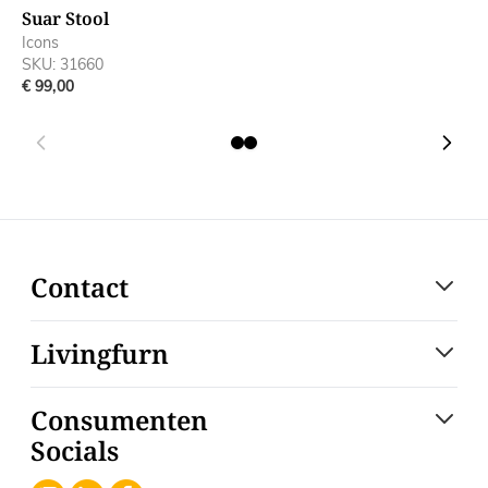
Suar Stool
S
Icons
I
SKU: 31660
S
€ 99,00
€
Contact
Livingfurn
Consumenten
Socials