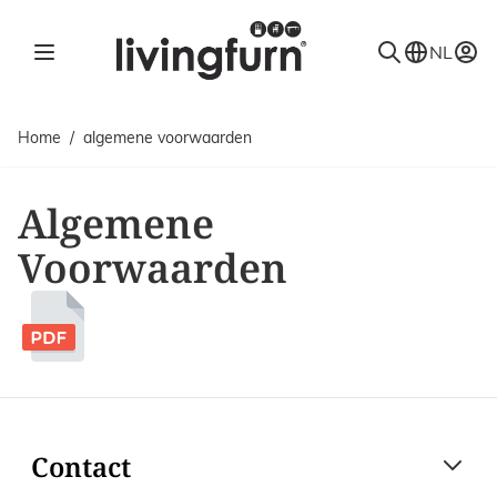
Ga naar de inhoud
NL
Home
/
algemene voorwaarden
Algemene
Voorwaarden
Contact