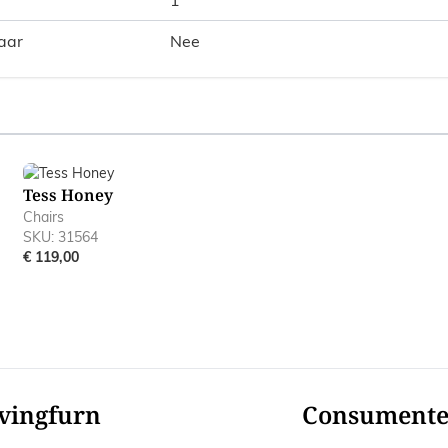
aar
Nee
ible using the tab key. You can skip the carousel or go straig
Tess Honey
Chairs
SKU: 31564
€ 119,00
vingfurn
Consument