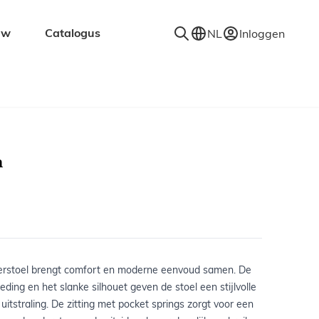
uw
Catalogus
NL
Inloggen
en
Accessoires
Decoratie
Kapstokken
m
Spiegels
Vloerkleden
Verlichting
Wandplanken
rstoel brengt comfort en moderne eenvoud samen. De
leding en het slanke silhouet geven de stoel een stijlvolle
uitstraling. De zitting met pocket springs zorgt voor een