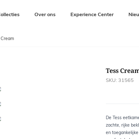
ollecties
Over ons
Experience Center
Nie
 Cream
Zitmeubelen
Tuinmeubel
Eetkamerstoelen
Tuintafels
Barkrukken
Tuinbanken
Tess Crea
s
Banken
Tuinstoelen
Krukjes en Hockers
Ligbedden
SKU: 31565
Fauteuils
Tuinsets
De Tess eetkame
zachte, rijke bek
en toegankelijke 