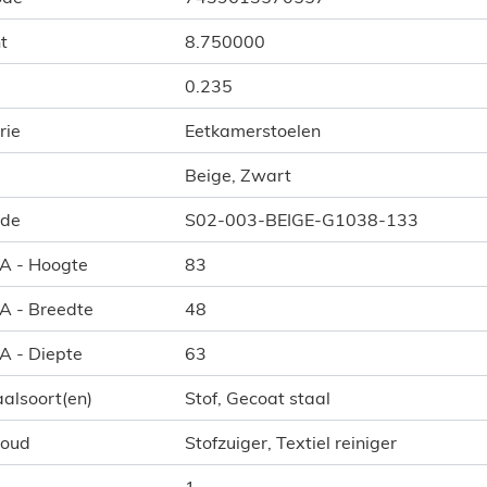
t
8.750000
0.235
rie
Eetkamerstoelen
Beige, Zwart
ode
S02-003-BEIGE-G1038-133
 A - Hoogte
83
 A - Breedte
48
 A - Diepte
63
alsoort(en)
Stof, Gecoat staal
houd
Stofzuiger, Textiel reiniger
1