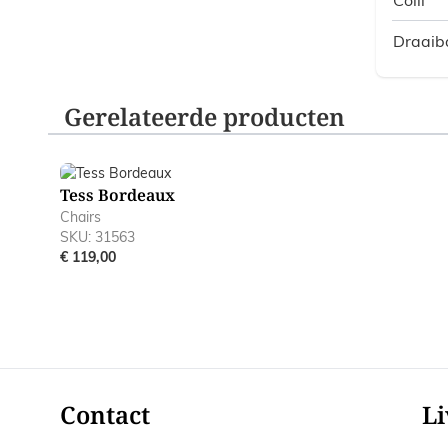
Draaib
Gerelateerde producten
Navigating through the elements of the carousel is poss
Press to skip carousel
Tess Bordeaux
Chairs
SKU: 31563
€ 119,00
Contact
Li