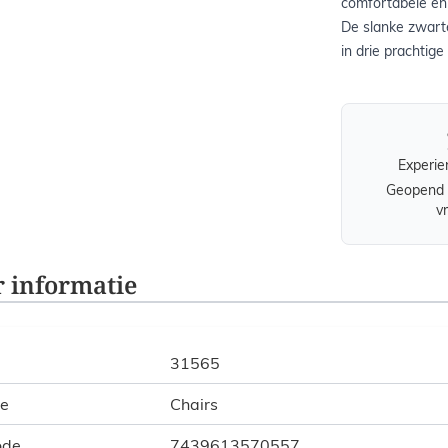
comfortabele en 
De slanke zwarte
in drie prachtige
Experie
Geopend 
v
 informatie
31565
ie
Chairs
ode
7439613570557