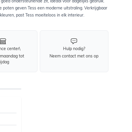
goed ondersteunende zit, ideaal voor dagelijks gebruik.
 poten geven Tess een moderne uitstraling. Verkrijgbaar
 kleuren, past Tess moeiteloos in elk interieur.
nce center\
Hulp nodig?
maandag tot
Neem contact met ons op
rijdag