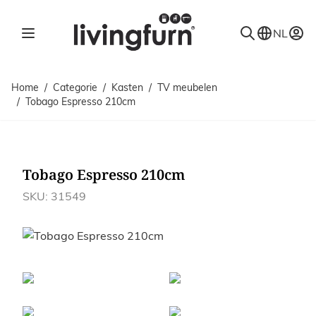
Ga naar de inhoud
NL
Home
/
Categorie
/
Kasten
/
TV meubelen
/
Tobago Espresso 210cm
Tobago Espresso 210cm
SKU: 31549
Afbeeldingen