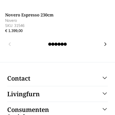
Novero Espresso 230cm
N
Novero
N
SKU: 31546
S
€ 1.399,00
€
Contact
Livingfurn
Consumenten