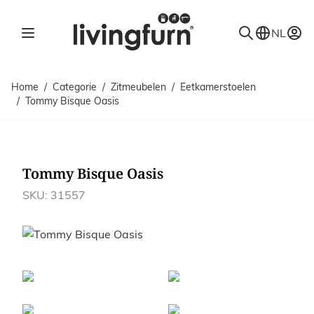
Ga naar de inhoud
NL
Home
/
Categorie
/
Zitmeubelen
/
Eetkamerstoelen
/
Tommy Bisque Oasis
Tommy Bisque Oasis
SKU: 31557
Afbeeldingen