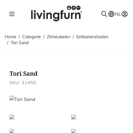
Ga naar de inhoud
NL
Home
/
Categorie
/
Zitmeubelen
/
Eetkamerstoelen
/
Tori Sand
Tori Sand
SKU: 31450
Afbeeldingen