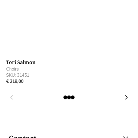
Tori Salmon
T
Chairs
C
SKU: 31451
S
€ 219,00
€