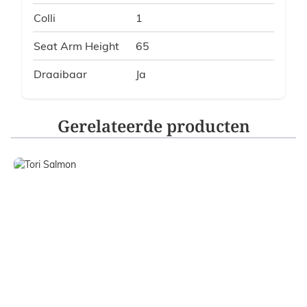
Colli
1
Seat Arm Height
65
Draaibaar
Ja
Gerelateerde producten
Navigating through the elements of the carousel is possible
Press to skip carousel
Press to go to carousel navigation