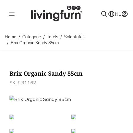
Ga naar de inhoud
NL
Home
/
Categorie
/
Tafels
/
Salontafels
/
Brix Organic Sandy 85cm
Brix Organic Sandy 85cm
SKU: 31162
Afbeeldingen