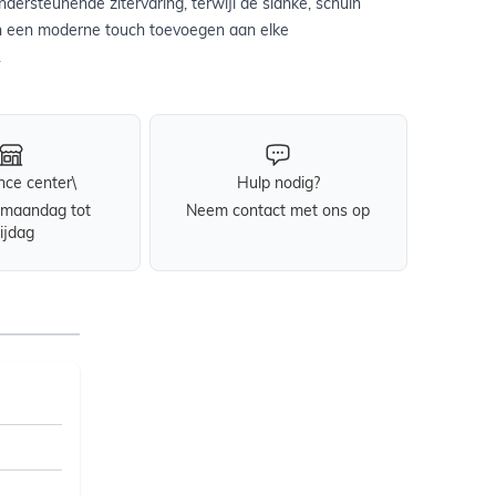
ndersteunende zitervaring, terwijl de slanke, schuin
n een moderne touch toevoegen aan elke
.
nce center\
Hulp nodig?
maandag tot
Neem contact met ons op
rijdag