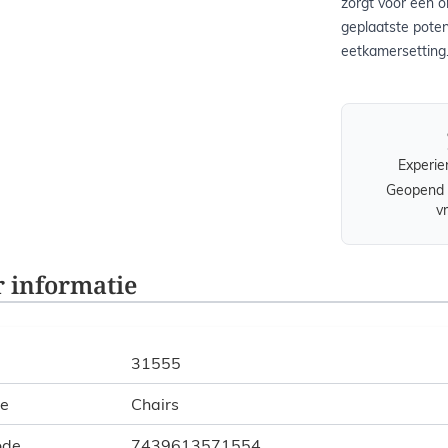
zorgt voor een o
geplaatste pote
eetkamersetting
Experie
Geopend 
v
 informatie
31555
ie
Chairs
ode
7439613571554