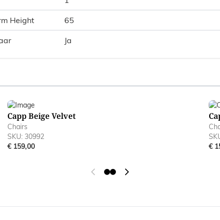
rm Height
65
aar
Ja
ible using the tab key. You can skip the carousel or go straig
Capp Beige Velvet
Ca
Chairs
Cha
SKU: 30992
SKU
€ 159,00
€ 1