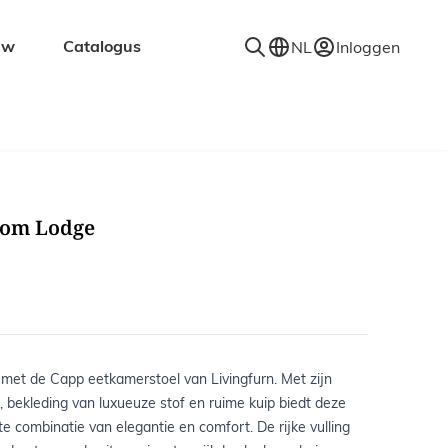
uw
Catalogus
NL
Inloggen
en
Accessoires
Decoratie
Kapstokken
som Lodge
Spiegels
Vloerkleden
Verlichting
Wandplanken
 met de Capp eetkamerstoel van Livingfurn. Met zijn
, bekleding van luxueuze stof en ruime kuip biedt deze
te combinatie van elegantie en comfort. De rijke vulling