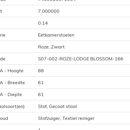
t
7.000000
0.14
rie
Eetkamerstoelen
Roze, Zwart
ode
S07-002-ROZE-LODGE BLOSSOM-166
 A - Hoogte
88
 A - Breedte
61
 A - Diepte
61
alsoort(en)
Stof, Gecoat staal
houd
Stofzuiger, Textiel reiniger
1