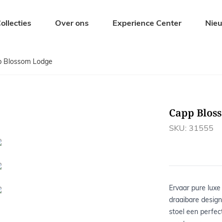
ollecties
Over ons
Experience Center
Nie
 Blossom Lodge
Zitmeubelen
Tuinmeubel
Eetkamerstoelen
Tuintafels
Barkrukken
Tuinbanken
Capp Blos
s
Banken
Tuinstoelen
Krukjes en Hockers
Ligbedden
SKU: 31555
Fauteuils
Tuinsets
Ervaar pure luxe
draaibare design
stoel een perfec