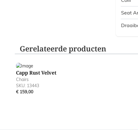
Seat A
Draaib
Gerelateerde producten
Navigating through the elements of the carousel is poss
Press to skip carousel
Press to go to carousel navigation
Capp Rust Velvet
Chairs
SKU: 13443
€ 159,00