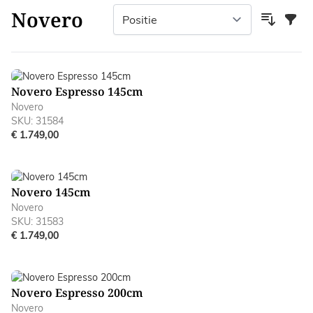
Novero
Filter
Novero Espresso 145cm
Novero
SKU: 31584
€ 1.749,00
Novero 145cm
Novero
SKU: 31583
€ 1.749,00
Novero Espresso 200cm
Novero