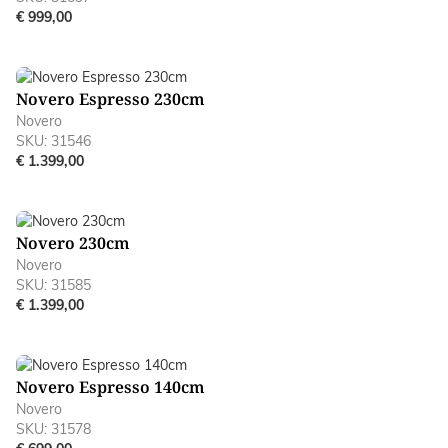
€ 999,00
Novero Espresso 230cm
Novero
SKU: 31546
€ 1.399,00
Novero 230cm
Novero
SKU: 31585
€ 1.399,00
Novero Espresso 140cm
Novero
SKU: 31578