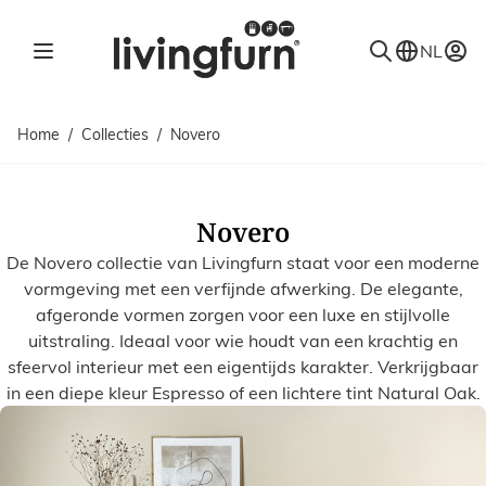
Ga naar de inhoud
NL
Home
/
Collecties
/
Novero
Novero
De Novero collectie van Livingfurn staat voor een moderne
vormgeving met een verfijnde afwerking. De elegante,
afgeronde vormen zorgen voor een luxe en stijlvolle
uitstraling. Ideaal voor wie houdt van een krachtig en
sfeervol interieur met een eigentijds karakter. Verkrijgbaar
in een diepe kleur Espresso of een lichtere tint Natural Oak.