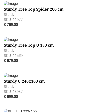
Sturdy Tree Top Spider 200 cm
Sturdy
SKU: 11977
€ 769,00
Sturdy Tree Top U 180 cm
Sturdy
SKU: 11569
€ 679,00
Sturdy U 240x100 cm
Sturdy
SKU: 13937
€ 699,00