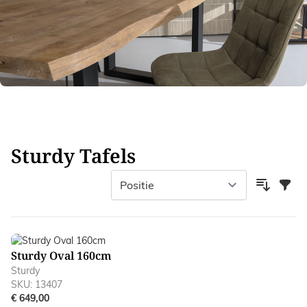
Sturdy Tafels
Filter
Sturdy Oval 160cm
Sturdy
SKU: 13407
€ 649,00