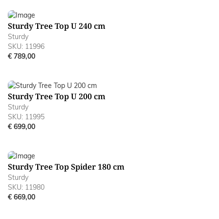
Sturdy Tree Top U 240 cm
Sturdy
SKU: 11996
€ 789,00
Sturdy Tree Top U 200 cm
Sturdy
SKU: 11995
€ 699,00
Sturdy Tree Top Spider 180 cm
Sturdy
SKU: 11980
€ 669,00