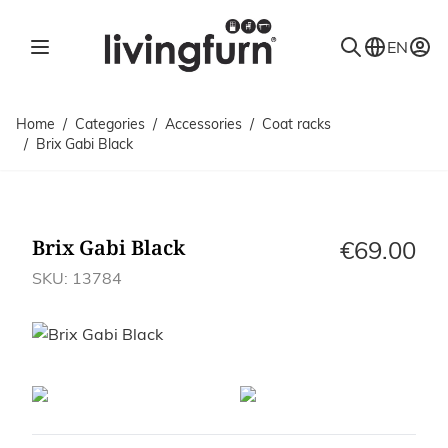
Skip to Content
EN
Home
/
Categories
/
Accessories
/
Coat racks
/
Brix Gabi Black
Brix Gabi Black
€69.00
SKU: 13784
Images