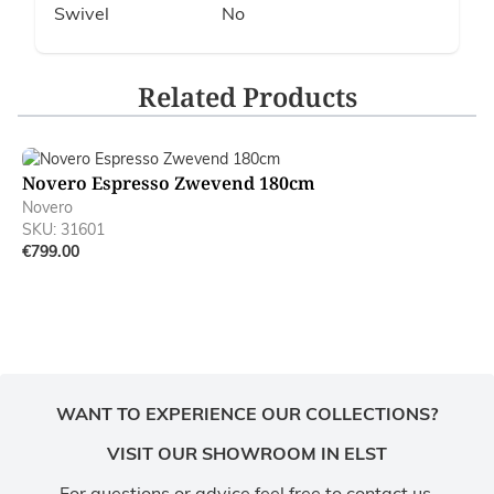
Swivel
No
Related Products
Navigating through the elements of the carousel is possible
Press to skip carousel
Novero Espresso Zwevend 180cm
Novero
SKU: 31601
€799.00
WANT TO EXPERIENCE OUR COLLECTIONS?
VISIT OUR SHOWROOM IN ELST
For questions or advice feel free to contact us.