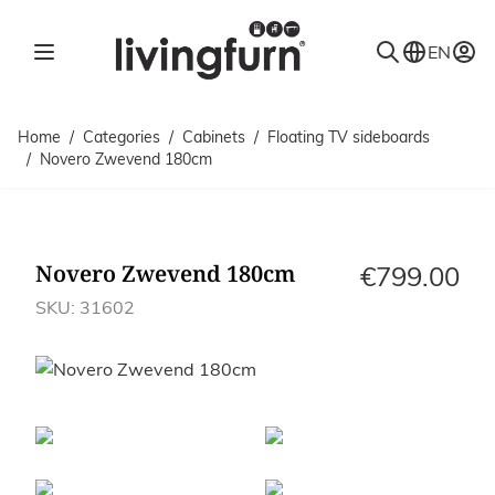
Skip to Content
EN
Home
/
Categories
/
Cabinets
/
Floating TV sideboards
/
Novero Zwevend 180cm
Novero Zwevend 180cm
€799.00
SKU: 31602
Images